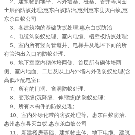
2、建筑物的地平、内外墙基、桩基、管井等周围
土层的防蚁处理;惠东白蚁防治,惠州惠东县灭白蚁,惠
东杀白蚁公司
3、各建筑物的基础防蚁处理;惠东白蚁防治
4、电缆沟防蚁处理、室内电缆、槽壁板防蚁处理;
5、室内所有竖向管道井、电梯井及地坪下而的所
有管沟出入口的防蚁处理;
6、地下室室内砌体培两侧、首层所有砌体培两
侧、室内地面、二层及以上内外墙内外侧防蚁处理(含
高低压配电室);
7、所有的门洞、窗洞防蚁处理;
8、变形缝(沉降缝、伸缩缝)的防蚁处理;
9、所有木构件的防蚁处理;
10、室内外绿化带的防蚁处理等。惠东白蚁防治,
惠州惠东县灭白蚁,惠东杀白蚁公司
11、新建楼房基础、建筑物主体、地下电缆、建筑